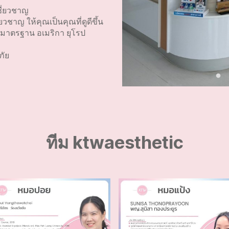
ชี่ยวชาญ
วชาญ ให้คุณเป็นคุณที่ดูดีขึ้น
บมาตรฐาน อเมริกา ยุโรป
ภัย
ทีม ktwaesthetic