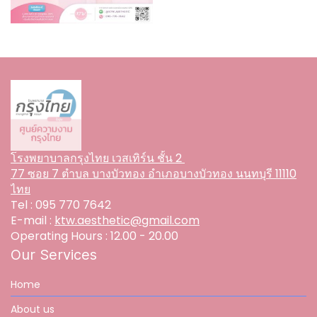
โรงพยาบาลกรุงไทย เวสเทิร์น ชั้น 2
77 ซอย 7 ตำบล บางบัวทอง อำเภอบางบัวทอง นนทบุรี 11110
ไทย
Tel :
095 770 7642
E-mail :
ktw.aesthetic@gmail.com
Operating Hours : 12.00 - 20.00
Our Services
Home
About us